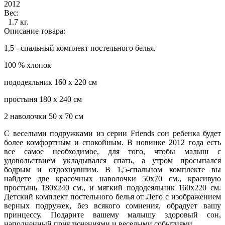
2012
Вес:
1.7 кг.
Описание товара:
1,5 - спальный комплект постельного белья.
100 % хлопок
пододеяльник 160 х 220 см
простыня 180 х 240 см
2 наволочки 50 х 70 см
С веселыми подружками из серии Friends сон ребенка будет
более комфортным и спокойным. В новинке 2012 года есть
все самое необходимое, для того, чтобы малыш с
удовольствием укладывался спать, а утром просыпался
бодрым и отдохнувшим. В 1,5-спальном комплекте вы
найдете две красочных наволочки 50х70 см., красивую
простынь 180х240 см., и мягкий пододеяльник 160х220 см.
Детский комплект постельного белья от Лего с изображением
верных подружек, без всякого сомнения, обрадует вашу
принцессу. Подарите вашему малышу здоровый сон,
наполненный приключениями и веселыми событиями.