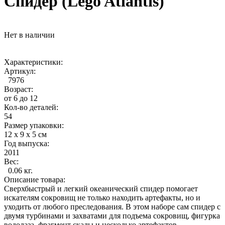
Спидер (Lego Atlantis)
Нет в наличии
Характеристики:
Артикул:
7976
Возраст:
от 6 до 12
Кол-во деталей:
54
Размер упаковки:
12 x 9 x 5 см
Год выпуска:
2011
Вес:
0.06 кг.
Описание товара:
Сверхбыстрый и легкий океанический спидер помогает
искателям сокровищ не только находить артефакты, но и
уходить от любого преследования. В этом наборе сам спидер с
двумя турбинами и захватами для подъема сокровищ, фигурка
водолаза, фрагмент скалы и несколько артефактов.