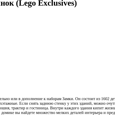
ок (Lego Exclusives)
но или в дополнение к наборам Замки. Он состоит из 1602 дета
вухэтажные. Если снять заднюю стенку у этих зданий, можно оч
онюшня, трактир и гостиница. Внутри каждого здания кипит жи
м домике вы найдете множество мелких деталей интерьера и пре