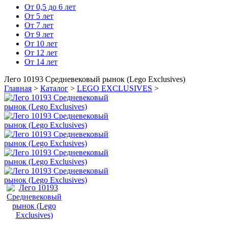
От 0,5 до 6 лет
От 5 лет
От 7 лет
От 9 лет
От 10 лет
От 12 лет
От 14 лет
Лего 10193 Средневековый рынок (Lego Exclusives)
Главная
>
Каталог
>
LEGO EXCLUSIVES
>