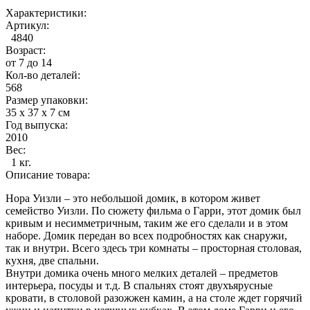
Характеристики:
Артикул:
4840
Возраст:
от 7 до 14
Кол-во деталей:
568
Размер упаковки:
35 х 37 х 7 см
Год выпуска:
2010
Вес:
1 кг.
Описание товара:
Нора Уизли – это небольшой домик, в котором живет
семейство Уизли. По сюжету фильма о Гарри, этот домик был
кривым и несимметричным, таким же его сделали и в этом
наборе. Домик передан во всех подробностях как снаружи,
так и внутри. Всего здесь три комнаты – просторная столовая,
кухня, две спальни.
Внутри домика очень много мелких деталей – предметов
интерьера, посуды и т.д. В спальнях стоят двухъярусные
кровати, в столовой разожжен камин, а на столе ждет горячий