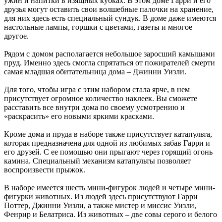
ужин и напитки в изящных кубках. В этом доме Гарри и его
друзья могут оставить свои волшебные палочки на хранение,
для них здесь есть специальный сундук. В доме даже имеются
настольные лампы, горшки с цветами, газеты и многое
другое.
Рядом с домом располагается небольшое заросший камышами
пруд. Именно здесь смогла спрятаться от пожирателей смерти
самая младшая обитательница дома – Джинни Уизли.
Для того, чтобы игра с этим набором стала ярче, в нем
присутствует огромное количество наклеек. Вы сможете
расставить все внутри дома по своему усмотрению и
«раскрасить» его новыми яркими красками.
Кроме дома и пруда в наборе также присутствует катапульта,
которая предназначена для одной из любимых забав Гарри и
его друзей. С ее помощью они прыгают через горящий огонь
камина. Специальный механизм катапульты позволяет
воспроизвести прыжок.
В наборе имеется шесть мини-фигурок людей и четыре мини-
фигурки животных. Из людей здесь присутствуют Гарри
Поттер, Джинни Уизли, а также мистер и миссис Уизли,
Фенрир и Белатриса. Из животных – две совы серого и белого