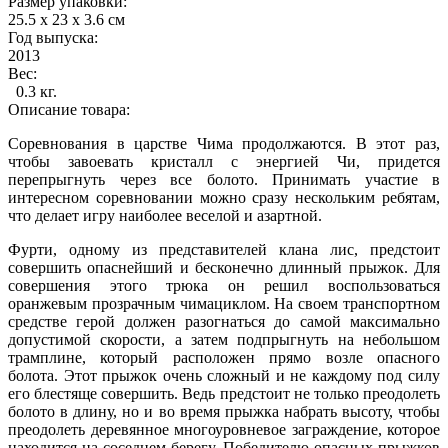
Размер упаковки:
25.5 x 23 x 3.6 см
Год выпуска:
2013
Вес:
0.3 кг.
Описание товара:
Соревнования в царстве Чима продолжаются. В этот раз,
чтобы завоевать кристалл с энергией Чи, придется
перепрыгнуть через все болото. Принимать участие в
интересном соревновании можно сразу нескольким ребятам,
что делает игру наиболее веселой и азартной.
Фурти, одному из представителей клана лис, предстоит
совершить опаснейший и бесконечно длинный прыжок. Для
совершения этого трюка он решил воспользоваться
оранжевым прозрачным чимациклом. На своем транспортном
средстве герой должен разогнаться до самой максимально
допустимой скорости, а затем подпрыгнуть на небольшом
трамплине, который расположен прямо возле опасного
болота. Этот прыжок очень сложный и не каждому под силу
его блестяще совершить. Ведь предстоит не только преодолеть
болото в длину, но и во время прыжка набрать высоту, чтобы
преодолеть деревянное многоуровневое заграждение, которое
находится на соседнем берегу. Победителю опасных прыжков