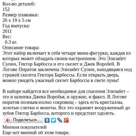
Кол-во деталей:
152
Размер упаковки:
26 х 19 х 5 см
Год выпуска:
2011
Вес:
0.3 кг.
Описание товара:
Этот набор включает в себя четыре мини-фигурки, каждая из
которых может обладать своим настроением. Это Элизабет
Суонн, Гектор Барбосса и его скелет и Джек Воробей. В
Логове Пиратов заключена Элизабет Суонн, находящаяся под
стражей скелета Гектора Барбоссы. Если открыть дверь,
можно увидеть ужасный скелет Барбоссы в свете луны!
В наборе найдется все необходимое для спасения Элизабет –
это и шлюпка Джека Воробья, и оружие, и факел. В Логове
пиратов полным-полно сокровищ – здесь есть кристаллы,
золотые слитки и монеты. Все это охраняет вооруженный до
зубов Гектор Барбосса, которого и предстоит одолеть.
Поделиться…
Мнения покупателей
Еще нет мнений об этом товаре.