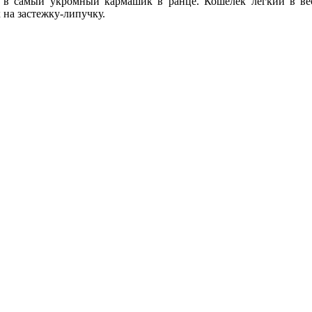
 в самый укромный кармашик в ранце. Кошелек легкий в весе
на застежку-липучку.