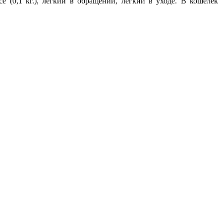
 (0,1 кг.), легкий в обращении, легкий в уходе. В кошелек