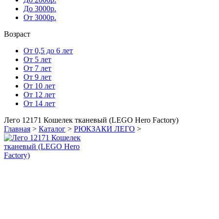
До 3000р.
От 3000р.
Возраст
От 0,5 до 6 лет
От 5 лет
От 7 лет
От 9 лет
От 10 лет
От 12 лет
От 14 лет
Лего 12171 Кошелек тканевый (LEGO Hero Factory)
Главная
>
Каталог
>
РЮКЗАКИ ЛЕГО
>