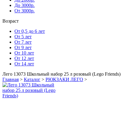
До 3000р.
От 3000р.
Возраст
От 0,5 до 6 лет
От 5 лет
От 7 лет
От 9 лет
От 10 лет
От 12 лет
От 14 лет
Лего 13073 Школьный набор 25 л розовый (Lego Friends)
Главная
>
Каталог
>
РЮКЗАКИ ЛЕГО
>