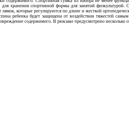
и содержимого. Спортивная сумка из набора не менее функцио
и для хранения спортивной формы для занятий физкультурой. О
т лямок, которые регулируются по длине и жесткой ортопедическ
я спина ребенка будет защищена от воздействия тяжестей самы
повреждение содержимого. В рюкзаке предусмотрено несколько 