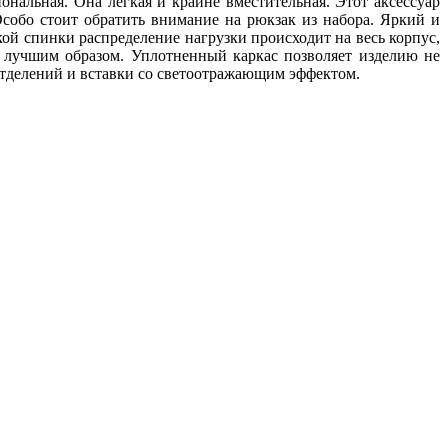
нальная. Она легкая и крайне вместительная. Этот аксессуар
собо стоит обратить внимание на рюкзак из набора. Яркий и
ой спинки распределение нагрузки происходит на весь корпус,
м лучшим образом. Уплотненный каркас позволяет изделию не
отделений и вставки со светоотражающим эффектом.