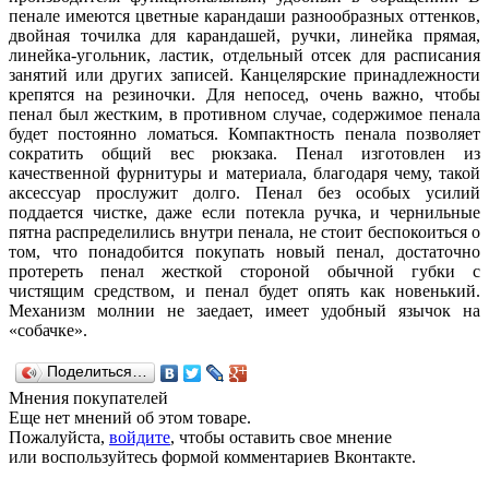
пенале имеются цветные карандаши разнообразных оттенков,
двойная точилка для карандашей, ручки, линейка прямая,
линейка-угольник, ластик, отдельный отсек для расписания
занятий или других записей. Канцелярские принадлежности
крепятся на резиночки. Для непосед, очень важно, чтобы
пенал был жестким, в противном случае, содержимое пенала
будет постоянно ломаться. Компактность пенала позволяет
сократить общий вес рюкзака. Пенал изготовлен из
качественной фурнитуры и материала, благодаря чему, такой
аксессуар прослужит долго. Пенал без особых усилий
поддается чистке, даже если потекла ручка, и чернильные
пятна распределились внутри пенала, не стоит беспокоиться о
том, что понадобится покупать новый пенал, достаточно
протереть пенал жесткой стороной обычной губки с
чистящим средством, и пенал будет опять как новенький.
Механизм молнии не заедает, имеет удобный язычок на
«собачке».
Поделиться…
Мнения покупателей
Еще нет мнений об этом товаре.
Пожалуйста,
войдите
, чтобы оставить свое мнение
или воспользуйтесь формой комментариев Вконтакте.