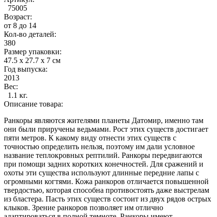
75005
Возраст:
от 8 до 14
Кол-во деталей:
380
Размер упаковки:
47.5 x 27.7 x 7 см
Год выпуска:
2013
Вес:
1.1 кг.
Описание товара:
Ранкоры являются жителями планеты Датомир, именно там
они были приручены ведьмами. Рост этих существ достигает
пяти метров. К какому виду отнести этих существ с
точностью определить нельзя, поэтому им дали условное
название теплокровных рептилий. Ранкоры передвигаются
при помощи задних коротких конечностей. Для сражений и
охоты эти существа используют длинные передние лапы с
огромными когтями. Кожа ранкоров отличается повышенной
твердостью, которая способна противостоять даже выстрелам
из бластера. Пасть этих существ состоит из двух рядов острых
клыков. Зрение ранкоров позволяет им отлично
адаптироваться в полной темноте. Ранкоры имеют