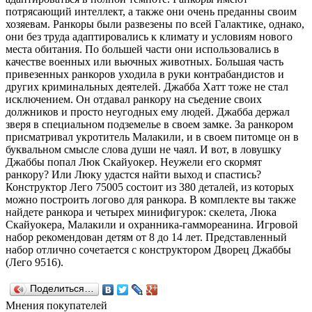
потрясающий интеллект, а также они очень преданны своим
хозяевам. Ранкоры были развезены по всей Галактике, однако,
они без труда адаптировались к климату и условиям нового
места обитания. По большей части они использовались в
качестве военных или вьючных животных. Большая часть
привезенных ранкоров уходила в руки контрабандистов и
других криминальных деятелей. Джабба Хатт тоже не стал
исключением. Он отдавал ранкору на съедение своих
должников и просто неугодных ему людей. Джабба держал
зверя в специальном подземелье в своем замке. За ранкором
присматривал укротитель Малакили, и в своем питомце он в
буквальном смысле слова души не чаял. И вот, в ловушку
Джаббы попал Люк Скайуокер. Неужели его скормят
ранкору? Или Люку удастся найти выход и спастись?
Конструктор Лего 75005 состоит из 380 деталей, из которых
можно построить логово для ранкора. В комплекте вы также
найдете ранкора и четырех минифигурок: скелета, Люка
Скайуокера, Малакили и охранника-гаммореанина. Игровой
набор рекомендован детям от 8 до 14 лет. Представленный
набор отлично сочетается с конструктором Дворец Джаббы
(Лего 9516).
Поделиться…
Мнения покупателей