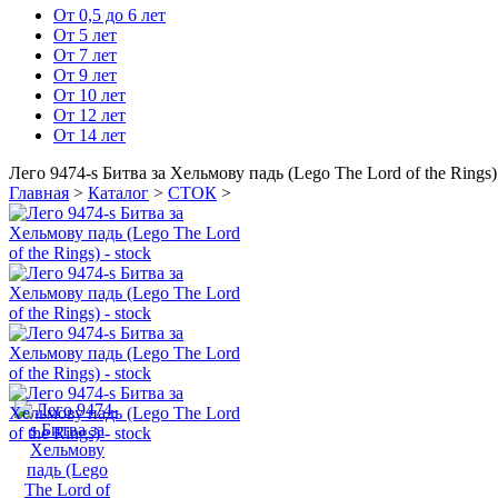
От 0,5 до 6 лет
От 5 лет
От 7 лет
От 9 лет
От 10 лет
От 12 лет
От 14 лет
Лего 9474-s Битва за Хельмову падь (Lego The Lord of the Rings) 
Главная
>
Каталог
>
СТОК
>