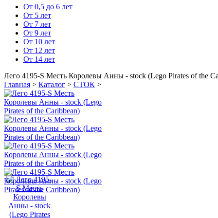
От 0,5 до 6 лет
От 5 лет
От 7 лет
От 9 лет
От 10 лет
От 12 лет
От 14 лет
Лего 4195-S Месть Королевы Анны - stoсk (Lego Pirates of the Ca
Главная
>
Каталог
>
СТОК
>