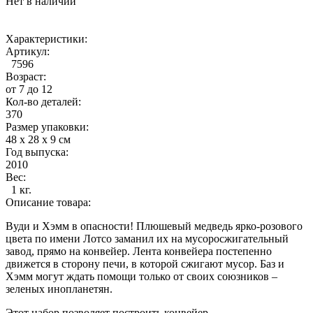
Нет в наличии
Характеристики:
Артикул:
7596
Возраст:
от 7 до 12
Кол-во деталей:
370
Размер упаковки:
48 x 28 x 9 см
Год выпуска:
2010
Вес:
1 кг.
Описание товара:
Вуди и Хэмм в опасности! Плюшевый медведь ярко-розового
цвета по имени Лотсо заманил их на мусоросжигательный
завод, прямо на конвейер. Лента конвейера постепенно
движется в сторону печи, в которой сжигают мусор. Баз и
Хэмм могут ждать помощи только от своих союзников –
зеленых инопланетян.
Этот набор позволяет построить конвейер